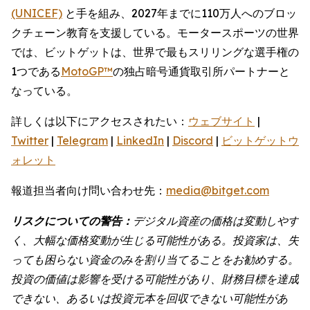
(UNICEF)
と手を組み、2027年までに110万人へのブロッ
クチェーン教育を支援している。モータースポーツの世界
では、ビットゲットは、世界で最もスリリングな選手権の
1つである
MotoGP™
の独占暗号通貨取引所パートナーと
なっている。
詳しくは以下にアクセスされたい：
ウェブサイト
|
Twitter
|
Telegram
|
LinkedIn
|
Discord
|
ビットゲットウ
ォレット
報道担当者向け問い合わせ先：
media@bitget.com
リスクについての警告：
デジタル資産の価格は変動しやす
く、大幅な価格変動が生じる可能性がある。投資家は、失
っても困らない資金のみを割り当てることをお勧めする。
投資の価値は影響を受ける可能性があり、財務目標を達成
できない、あるいは投資元本を回収できない可能性があ