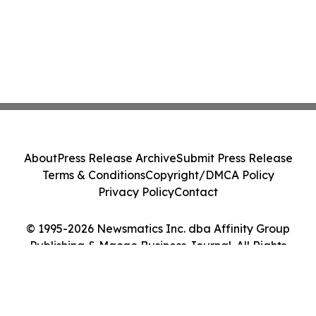
About
Press Release Archive
Submit Press Release
Terms & Conditions
Copyright/DMCA Policy
Privacy Policy
Contact
© 1995-2026 Newsmatics Inc. dba Affinity Group
Publishing & Macao Business Journal. All Rights
Reserved.
Cookie Settings / Your Privacy Choices