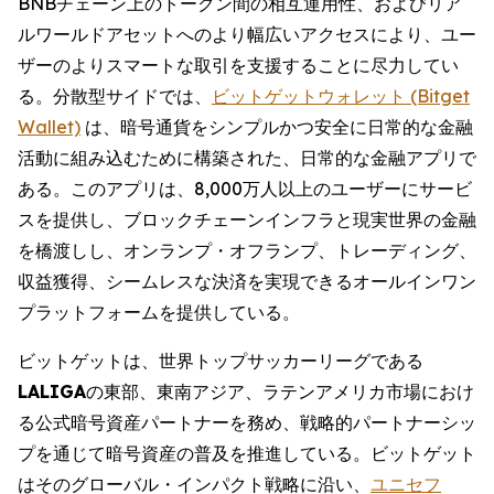
BNBチェーン上のトークン間の相互運用性、およびリア
ルワールドアセットへのより幅広いアクセスにより、ユー
ザーのよりスマートな取引を支援することに尽力してい
る。分散型サイドでは、
ビットゲットウォレット (Bitget
Wallet)
は、暗号通貨をシンプルかつ安全に日常的な金融
活動に組み込むために構築された、日常的な金融アプリで
ある。このアプリは、8,000万人以上のユーザーにサービ
スを提供し、ブロックチェーンインフラと現実世界の金融
を橋渡しし、オンランプ・オフランプ、トレーディング、
収益獲得、シームレスな決済を実現できるオールインワン
プラットフォームを提供している。
ビットゲットは、世界トップサッカーリーグである
LALIGA
の東部、東南アジア、ラテンアメリカ市場におけ
る公式暗号資産パートナーを務め、戦略的パートナーシッ
プを通じて暗号資産の普及を推進している。ビットゲット
はそのグローバル・インパクト戦略に沿い、
ユニセフ