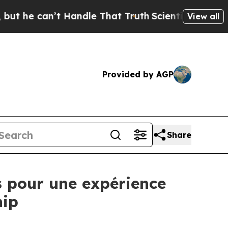
n’t Handle That Truth
Scientists Designed a Virt
View all
Provided by AGP
Share
 pour une expérience
hip