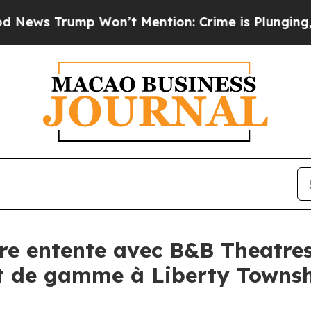
ump Won’t Mention: Crime is Plunging, but he ca
re entente avec B&B Theatres
t de gamme à Liberty Towns