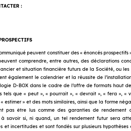
TACTER :
PROSPECTIFS
communiqué peuvent constituer des « énoncés prospectifs »
peuvent comprendre, entre autres, des déclarations concern
ancier et situation financière futurs de la Société, ou le
t également le calendrier et la réussite de l’installatio
nologie D-BOX dans le cadre de l’offre de formats haut
tels que « peut », « pourrait », « devrait », « fera », « v
r », « estimer » et des mots similaires, ainsi que la forme n
vent pas être lus comme des garanties de rendement ou
à savoir si, ni quand, un tel rendement futur sera att
 et incertitudes et sont fondés sur plusieurs hypothèses q