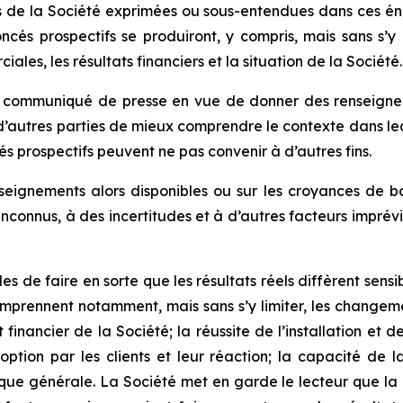
es de la Société exprimées ou sous-entendues dans ces én
 prospectifs se produiront, y compris, mais sans s’y limite
ales, les résultats financiers et la situation de la Société.
 communiqué de presse en vue de donner des renseigneme
d’autres parties de mieux comprendre le contexte dans lequ
s prospectifs peuvent ne pas convenir à d’autres fins.
nseignements alors disponibles ou sur les croyances de b
et inconnus, à des incertitudes et à d’autres facteurs impr
les de faire en sorte que les résultats réels diffèrent se
mprennent notamment, mais sans s’y limiter, les change
t financier de la Société; la réussite de l’installation e
option par les clients et leur réaction; la capacité de 
ique générale. La Société met en garde le lecteur que la 