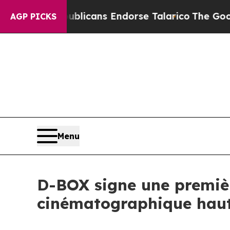
 Republicans Endorse Talarico
The Good News Tr
AGP PICKS
Menu
D-BOX signe une premiè
cinématographique hau