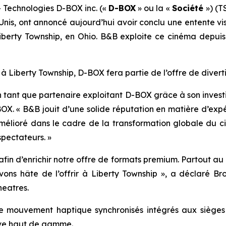
Technologies D-BOX inc. («
D-BOX
» ou la «
Société
») (T
Unis, ont annoncé aujourd’hui avoir conclu une entente v
y Township, en Ohio. B&B exploite ce cinéma depuis jan
 à Liberty Township, D-BOX fera partie de l’offre de dive
n tant que partenaire exploitant D-BOX grâce à son inves
BOX. « B&B jouit d’une solide réputation en matière d’exp
mélioré dans le cadre de la transformation globale du ci
pectateurs. »
in d’enrichir notre offre de formats premium. Partout au p
s hâte de l’offrir à Liberty Township », a déclaré Br
eatres.
 mouvement haptique synchronisés intégrés aux sièges de
ive haut de gamme.