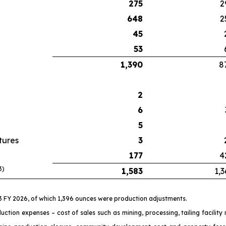
275
2
648
2
45
53
1,390
8
2
6
5
tures
3
177
4
3)
1,583
1,3
Q3 FY 2026, of which 1,396 ounces were production adjustments.
uction expenses – cost of sales such as mining, processing, tailing facilit