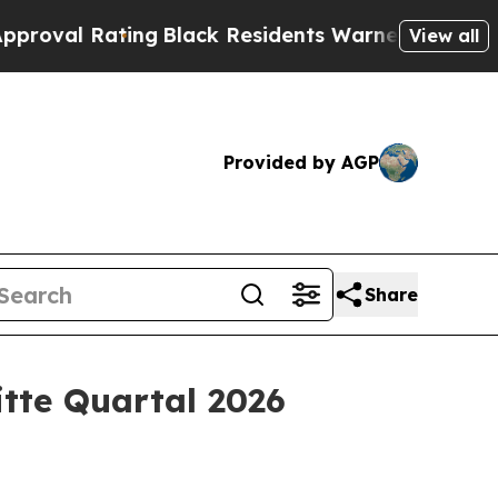
ing
Black Residents Warned of Abusive Cops for Y
View all
Provided by AGP
Share
itte Quartal 2026