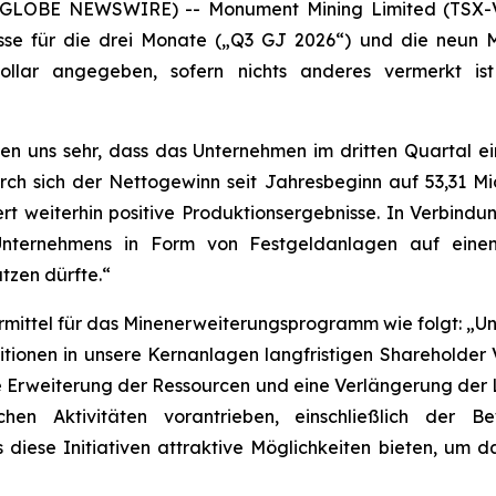
6 (GLOBE NEWSWIRE) -- Monument Mining Limited (TSX-
isse für die drei Monate („Q3 GJ 2026“) und die neun 
ollar angegeben, sofern nichts anderes vermerkt is
uen uns sehr, dass das Unternehmen im dritten Quartal e
rch sich der Nettogewinn seit Jahresbeginn auf 53,31 M
fert weiterhin positive Produktionsergebnisse. In Verbind
s Unternehmens in Form von Festgeldanlagen auf eine
tzen dürfte.“
ittel für das Minenerweiterungsprogramm wie folgt: „Unse
estitionen in unsere Kernanlagen langfristigen Shareholder
ine Erweiterung der Ressourcen und eine Verlängerung der
chen Aktivitäten vorantrieben, einschließlich der B
s diese Initiativen attraktive Möglichkeiten bieten, u