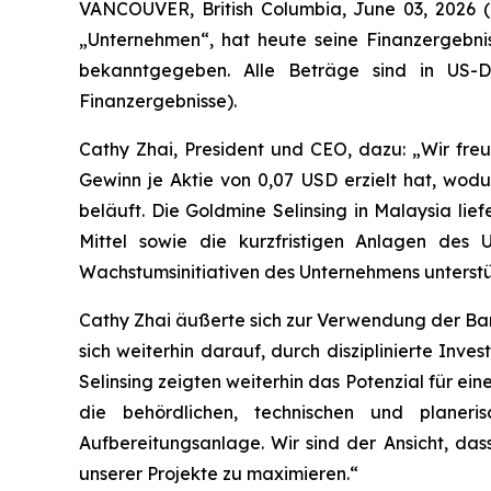
VANCOUVER, British Columbia, June 03, 202
„Unternehmen“, hat heute seine Finanzergebn
bekanntgegeben. Alle Beträge sind in US-D
Finanzergebnisse).
Cathy Zhai, President und CEO, dazu: „Wir fre
Gewinn je Aktie von 0,07 USD erzielt hat, wodu
beläuft. Die Goldmine Selinsing in Malaysia lie
Mittel sowie die kurzfristigen Anlagen de
Wachstumsinitiativen des Unternehmens unterstü
Cathy Zhai äußerte sich zur Verwendung der Barm
sich weiterhin darauf, durch disziplinierte Inv
Selinsing zeigten weiterhin das Potenzial für e
die behördlichen, technischen und planeris
Aufbereitungsanlage. Wir sind der Ansicht, das
unserer Projekte zu maximieren.“