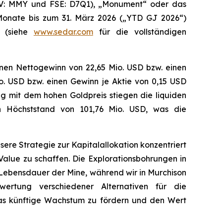
V: MMY und FSE: D7Q1), „Monument“ oder das
Monate bis zum 31. März 2026 („YTD GJ 2026“)
t (siehe
www.sedar.com
für die vollständigen
inen Nettogewinn von 22,65 Mio. USD bzw. einen
io. USD bzw. einen Gewinn je Aktie von 0,15 USD
ung mit dem hohen Goldpreis stiegen die liquiden
n Höchststand von 101,76 Mio. USD, was die
re Strategie zur Kapitalallokation konzentriert
 Value zu schaffen. Die Explorationsbohrungen in
 Lebensdauer der Mine, während wir in Murchison
ewertung verschiedener Alternativen für die
m das künftige Wachstum zu fördern und den Wert