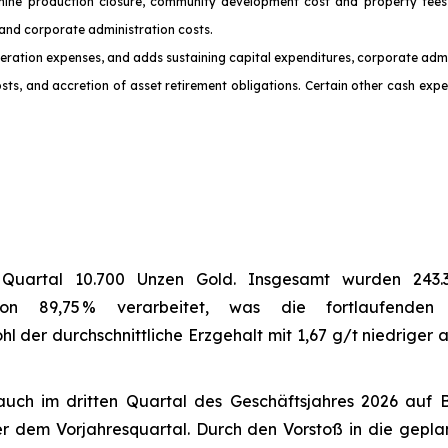
mine production closure, community development cost and property fees,
 and corporate administration costs.
 operation expenses, and adds sustaining capital expenditures, corporate admi
ts, and accretion of asset retirement obligations. Certain other cash expen
m Quartal 10.700 Unzen Gold. Insgesamt wurden 243.3
 von 89,75 % verarbeitet, was die fortlaufende
der durchschnittliche Erzgehalt mit 1,67 g/t niedriger au
 auch im dritten Quartal des Geschäftsjahres 2026 auf 
 dem Vorjahresquartal. Durch den Vorstoß in die geplan