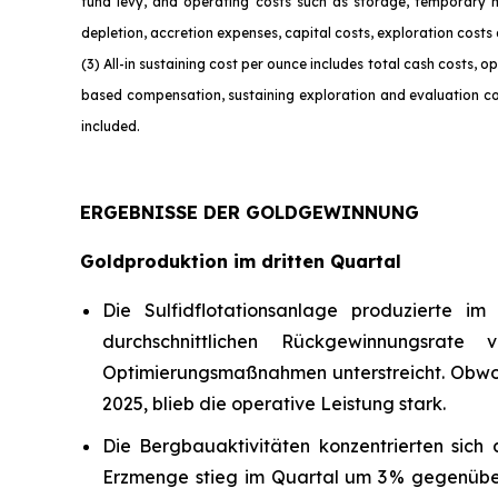
fund levy, and operating costs such as storage, temporary 
depletion, accretion expenses, capital costs, exploration costs
(3) All-in sustaining cost per ounce includes total cash costs,
based compensation, sustaining exploration and evaluation cos
incl
uded.
ERGEBNISSE DER GOLDGEWINNUNG
Goldproduktion im dritten Quartal
Die Sulfidflotationsanlage produzierte i
durchschnittlichen Rückgewinnungsrate
Optimierungsmaßnahmen unterstreicht. Obwohl 
2025, blieb die operative Leistung stark.
Die Bergbauaktivitäten konzentrierten sich
Erzmenge stieg im Quartal um 3 % gegenüber