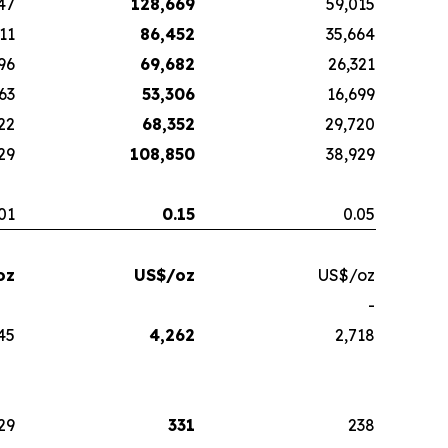
47
128,669
59,015
11
86,452
35,664
96
69,682
26,321
63
53,306
16,699
22
68,352
29,720
29
108,850
38,929
01
0.15
0.05
oz
US$/oz
US$/oz
-
45
4,262
2,718
29
331
238