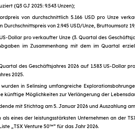
iert (Q3 GJ 2025: 9.543 Unzen);
dpreis von durchschnittlich 5.166 USD pro Unze verka
em Durchschnittspreis von 2.945 USD/Unze, Bruttoumsatz 19
0 US-Dollar pro verkaufter Unze (3. Quartal des Geschäfts
Abgaben im Zusammenhang mit dem im Quartal erzielten
Quartal des Geschäftsjahres 2026 auf 1.583 US-Dollar pro
ahres 2025.
 wurden in Selinsing umfangreiche Explorationsbohrunge
ie künftige Möglichkeiten zur Verlängerung der Lebensda
dende mit Stichtag am 5. Januar 2026 und Auszahlung am
als eines der leistungsstärksten Unternehmen an der TS
Liste „TSX Venture 50™“ für das Jahr 2026.