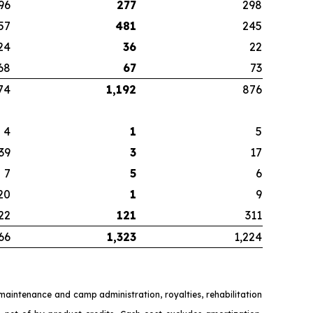
96
277
298
57
481
245
24
36
22
68
67
73
74
1,192
876
4
1
5
39
3
17
7
5
6
20
1
9
22
121
311
66
1,323
1,224
y maintenance and camp administration, royalties, rehabilitation