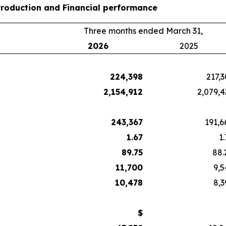
Production and Financial performance
Three months ended March 31,
2026
2025
224,398
217,3
2,154,912
2,079,4
243,367
191,6
1.67
1
89.75
88.
11,700
9,5
10,478
8,3
$