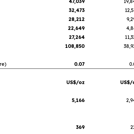
47,039
19,8
32,473
12,5
28,212
9,2
22,649
4,8
27,264
11,3
108,850
38,9
re)
0.07
0.
US$/oz
US$/
5,166
2,9
369
2