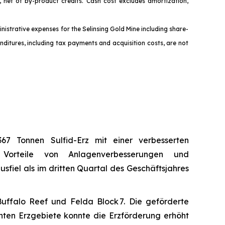
 net of by-product credits. Cash cost excludes amortizat
ion,
nistrative expenses for the Selinsing Gold Mine including share-
ditures, including tax payments and acquisition costs, are not
67 Tonnen Sulfid-Erz mit einer verbesserten
n Vorteile von Anlagenverbesserungen und
sfiel als im dritten Quartal des Geschäftsjahres
Buffalo Reef und Felda Block 7. Die geförderte
ten Erzgebiete konnte die Erzförderung erhöht