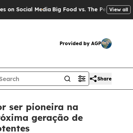
cial Media
Big Food vs. The People. Big Food’s 23
View all
Provided by AGP
Share
r ser pioneira na
róxima geração de
otentes