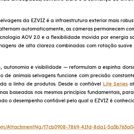
lvagens da EZVIZ é a infraestrutura exterior mais robust
se alternam automaticamente, as câmeras permanecem co
nologia AOV 2.0 e a flexibilidade movida por energia s
magens de alta clareza combinadas com rotação suave 
, autonomia e visibilidade — reformulam a espinha dors
 de animais selvagens funcione com precisão constant
da a linha de produtos. Desde a confiável
Lite Series
at
as baseadas nos mesmos princípios fundamentais, para
ndo o desempenho confiável pelo qual a EZVIZ é conheci
om/AttachmentNg/f7cb0908-7869-41fd-8da1-5a3b763a0