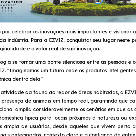
por celebrar as inovações mais impactantes e visionári
a indústria. Para a EZVIZ, conquistar seu lugar neste 
ginalidade e o valor real de sua inovação.
ologia se tornar uma ponte silenciosa entre as pessoas e
IZ. "Imaginamos um futuro onde os produtos inteligentes
nica dentro dela."
da atividade da fauna ao redor de áreas habitadas, a EZ
r a presença de animais em tempo real, garantindo que c
adicional amplia consideravelmente os cenários em que 
oméstica típica para locais próximos à natureza ou ex
 ampla de usuários, desde aqueles que vivem perto d
inais antecipados, contexto claro e a confiança de ente