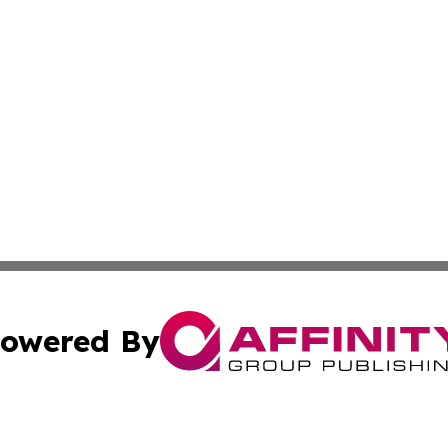
owered By
ubmit Press Release
Terms & Conditions
Copyright/DMCA