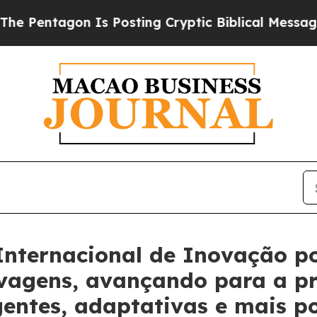
agon Is Posting Cryptic Biblical Messages on So
nternacional de Inovação po
lvagens, avançando para a p
gentes, adaptativas e mais p