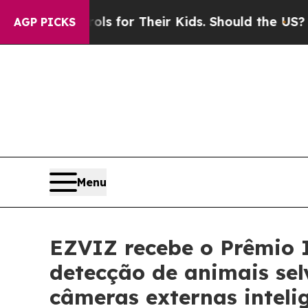
 Controls for Their Kids. Should the US?
The Pent
AGP PICKS
Menu
EZVIZ recebe o Prêmio I
detecção de animais se
câmeras externas inteli