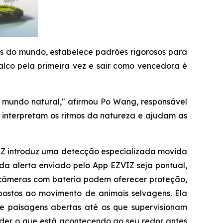
as do mundo, estabelece padrões rigorosos para
palco pela primeira vez e sair como vencedora é
 o mundo natural," afirmou Po Wang, responsável
 interpretam os ritmos da natureza e ajudam as
VIZ introduz uma detecção especializada movida
ada alerta enviado pelo App EZVIZ seja pontual,
as câmeras com bateria podem oferecer proteção,
postos ao movimento de animais selvagens. Ela
e paisagens abertas até os que supervisionam
nder o que está acontecendo ao seu redor antes